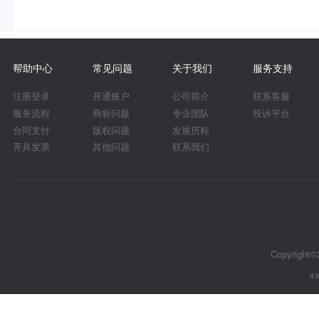
帮助中心
常见问题
关于我们
服务支持
注册登录
开通账户
公司简介
联系客服
服务流程
商标问题
专业团队
投诉平台
合同支付
版权问题
发展历程
开具发票
其他问题
联系我们
Copyri